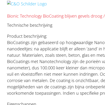
Ga
naar
inhoud
Bionic Technology BioCoating blijven gevels droog /
Technische beschrijving
Product beschrijving:
BioCoatings zijn gebaseerd op hoogwaardige Nanot
nanodeeltjes: na applicatie blijft er alleen ‘zand’ i
natuur. Materialen, zoals steen, beton, glas en m
BioCoatings met Nanotechnology zijn de porieën va
nanometer), dus 100.000 keer kleiner dan micropor
vuil en vloeistoffen niet meer kunnen indringen. 
corrosie van metalen. De coating is onzichtbaar, de
mogelijkheden van de coatings zijn bijna onbeperkt
voorkomende toepassingen. Indien u specifieke pr
Eigenschappen