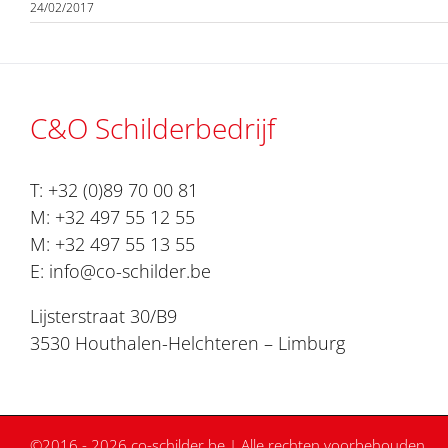
24/02/2017
C&O Schilderbedrijf
T:
+32 (0)89 70 00 81
M:
+32 497 55 12 55
M:
+32 497 55 13 55
E:
info@co-schilder.be
Lijsterstraat 30/B9
3530 Houthalen-Helchteren – Limburg
©2016 -
2026 co-schilder.be | Alle rechten voorbehouden