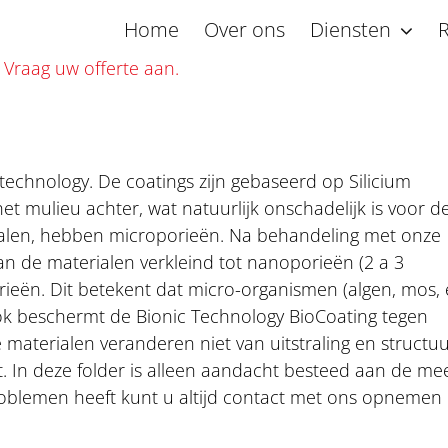
Home
Over ons
Diensten
R
 Vraag uw offerte aan.
echnology. De coatings zijn gebaseerd op Silicium
n het mulieu achter, wat natuurlijk onschadelijk is voor d
etalen, hebben microporieën. Na behandeling met onze
n de materialen verkleind tot nanoporieën (2 a 3
ieën. Dit betekent dat micro-organismen (algen, mos, e
Ook beschermt de Bionic Technology BioCoating tegen
 materialen veranderen niet van uitstraling en structu
. In deze folder is alleen aandacht besteed aan de me
oblemen heeft kunt u altijd contact met ons opnemen