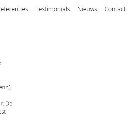
eferenties
Testimonials
Nieuws
Contact
e
nz.),
ur. De
est