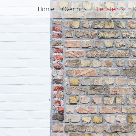
Home
Over ons
Diensten
R