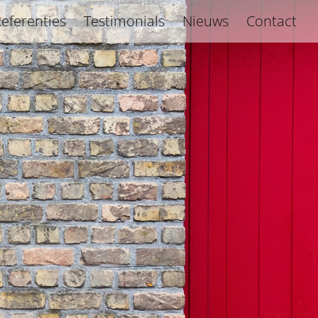
eferenties
Testimonials
Nieuws
Contact